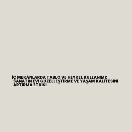
İÇ MEKÂNLARDA TABLO VE HEYKEL KULLANIMI:
SANATIN EVI GÜZELLEŞTIRME VE YAŞAM KALITESINI
ARTIRMA ETKISI