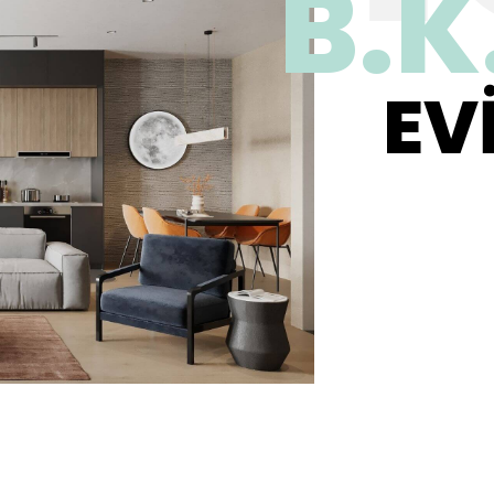
B.K
EV