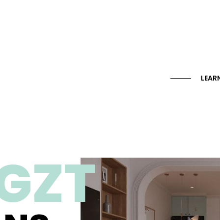
LEAR
GZT