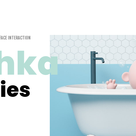
FACE INTERACTION
hka
ies